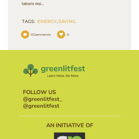
laboris nisi…
TAGS:
ENERGY
,
SAVING
0
Comments
0
FOLLOW US
@greenlitfest_
@greenlitfest
AN INITIATIVE OF