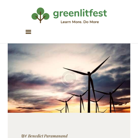
Greenlitfest
Learn More, Do More
ABOUT
ARCHIVE
HONOUR BOOKS
GREEN READS
PARTNERS
SPONSORS
NEWSLETTER
LITERATURE ACROSS
BORDERS
Benedict Paramanand
BY