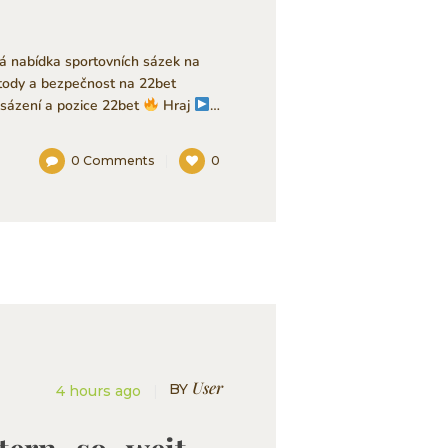
ká nabídka sportovních sázek na
etody a bezpečnost na 22bet
 sázení a pozice 22bet
Hraj
…
0
Comments
0
User
BY
4 hours ago