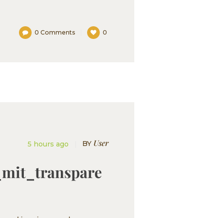
0
Comments
0
User
BY
5 hours ago
_mit_transpare