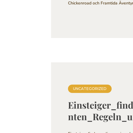
Chickenroad och Framtida Äventy
UNCATEGORIZED
Einsteiger_fi
nten_Regeln_u