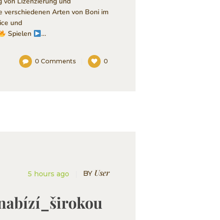
g von Lizenzierung und
e verschiedenen Arten von Boni im
ice und
Spielen
…
0
Comments
0
User
BY
5 hours ago
nabízí_širokou