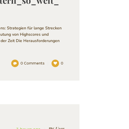
tern_so_weit_
s: Strategien für lange Strecken
eutung von Highscores und
e der Zeit Die Herausforderungen
0
Comments
0
User
BY