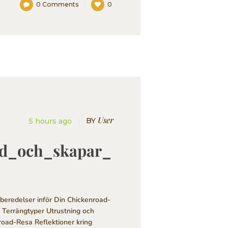
0
Comments
0
User
BY
5 hours ago
ad_och_skapar_
beredelser inför Din Chickenroad-
 Terrängtyper Utrustning och
road-Resa Reflektioner kring