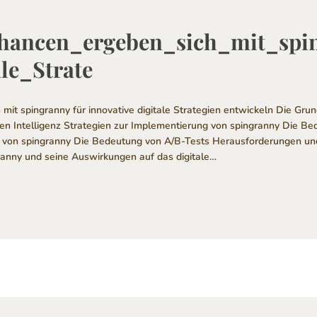
Chancen_ergeben_sich_mit_spi
ale_Strate
 mit spingranny für innovative digitale Strategien entwickeln Die Gru
hen Intelligenz Strategien zur Implementierung von spingranny Die B
 von spingranny Die Bedeutung von A/B-Tests Herausforderungen und
ranny und seine Auswirkungen auf das digitale…