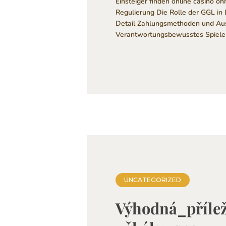
Einsteiger finden online casino o
Regulierung Die Rolle der GGL in
Detail Zahlungsmethoden und Aus
Verantwortungsbewusstes Spiele
UNCATEGORIZED
Výhodná_příle